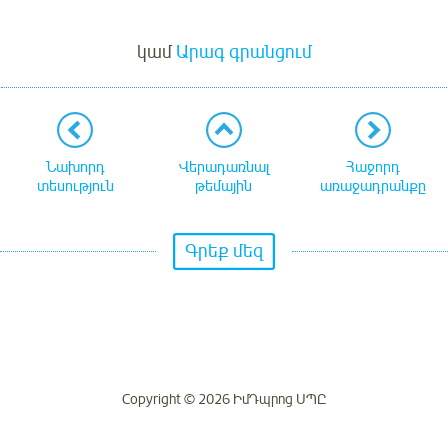
Մուտք
կամ
Արագ գրանցում
Նախորդ
Վերադառնալ
Հաջորդ
տեսություն
թեմային
առաջադրանքը
Գրեք մեզ
Copyright © 2026 ԻմԴպրոց ՍՊԸ