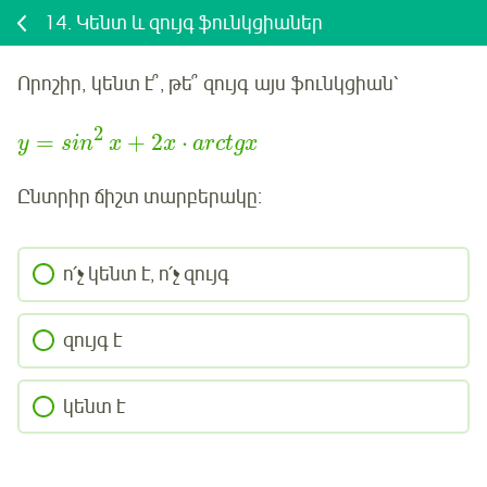
14.
Կենտ և զույգ ֆունկցիաներ
Որոշիր
, կենտ է՞, թե՞ զույգ
այս
ֆունկցիան՝
2
=
+
2
⋅
y
sin
x
x
arctgx
Ընտրիր ճիշտ տարբերակը:
ո՛չ կենտ է, ո՛չ զույգ
զույգ է
կենտ է