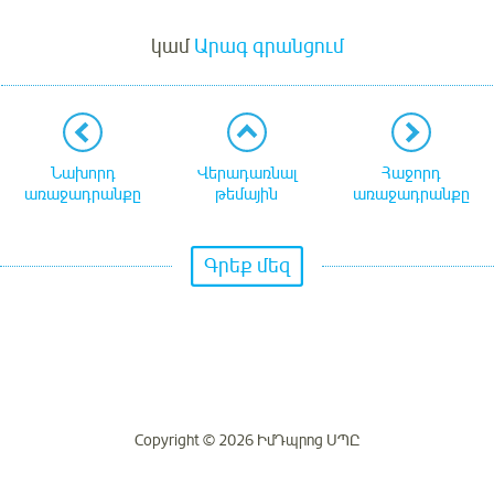
Մուտք
կամ
Արագ գրանցում
Նախորդ
Վերադառնալ
Հաջորդ
առաջադրանքը
թեմային
առաջադրանքը
Գրեք մեզ
Copyright © 2026 ԻմԴպրոց ՍՊԸ