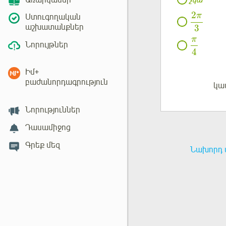
Առարկաներ
2
π
Ստուգողական
աշխատանքներ
3
π
Նորույթներ
4
Իմ+
բաժանորդագրություն
կա
Մուտք
Նորություններ
Դասամիջոց
Գրեք մեզ
Նախորդ 