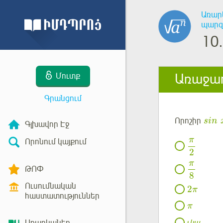
Առար
պարզ
10.
Առաջադ
Մուտք
Գրանցում
Որոշիր
sin
Գլխավոր Էջ
π
Որոնում կայքում
2
π
ԹՈՓ
8
Ուսումնական
2
π
հաստատություններ
π
չկա