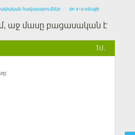
չափական հավասարումներ
sin х=a տեսքի
ում, աջ մասը բացասական է
1
Մ.
տը: