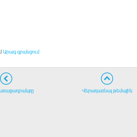
մ
Արագ գրանցում
առաջադրանքը
Վերադառնալ թեմային