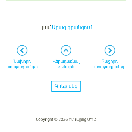
Մուտք
կամ
Արագ գրանցում
Նախորդ
Վերադառնալ
Հաջորդ
առաջադրանքը
թեմային
առաջադրանքը
Գրեք մեզ
Copyright © 2026 ԻմԴպրոց ՍՊԸ