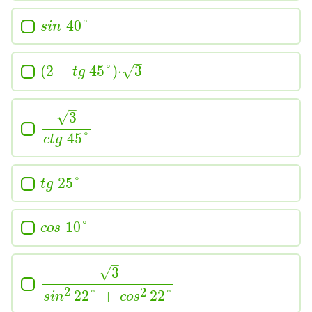
40
°
sin
–
(
2
−
45
°
)
⋅
3
√
tg
–
√
3
45
°
ctg
25
°
tg
10
°
cos
–
√
3
2
2
22
°
+
22
°
sin
cos