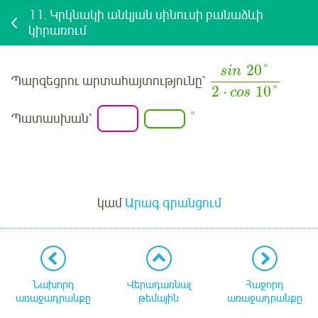
11.
Կրկնակի անկյան սինուսի բանաձևի
կիրառում
20
°
sin
Պարզեցրու արտահայտությունը՝
2
⋅
10
°
cos
°
Պատասխան՝
Մուտք
կամ
Արագ գրանցում
Նախորդ
Վերադառնալ
Հաջորդ
առաջադրանքը
թեմային
առաջադրանքը