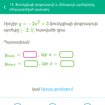
14.
Ֆունկցիայի փոքրագույն և մեծագույն արժեքները,
տեղաշարժված պարաբոլ
2
=
−
2
+
3
Որոշիր
ֆունկցիայի փոքրագույն
y
x
[
−
2
;
1
]
արժեքը
հատվածի վրա:
Պատասխան՝
=
,
=
երբ
y
x
min
=
,
=
երբ
y
x
max
Մուտք
կամ
Արագ գրանցում