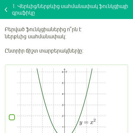
1.
Վերևից/ներքևից սահմանափակ ֆունկցիայի
գրաֆիկը
Բերված
ֆունկցիաներից ո՞րն է
ներքևից
սահմանափակ:
Ընտրիր ճիշտ տարբերակ(ներ)ը: