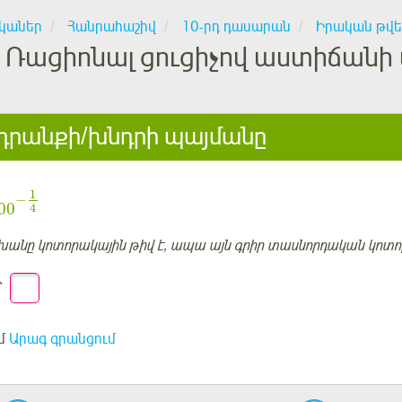
կաներ
Հանրահաշիվ
10-րդ դասարան
Իրական թվե
Ռացիոնալ ցուցիչով աստիճանի
րանքի/խնդրի պայմանը
1
−
00
4
նը կոտորակային թիվ է, ապա այն գրիր տասնորդական կոտոր
՝
մ
Արագ գրանցում