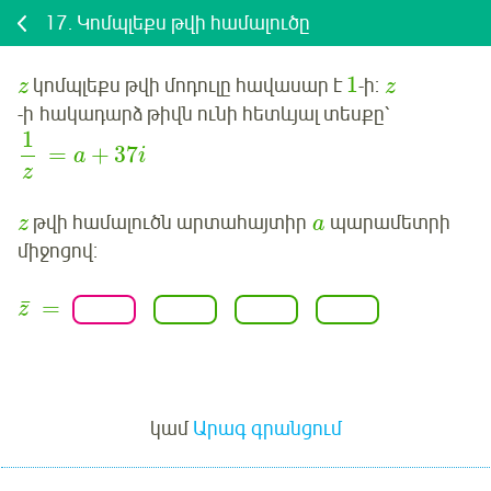
17.
Կոմպլեքս թվի համալուծը
1
կոմպլեքս թվի մոդուլը հավասար է
-ի:
z
z
-ի
հակադարձ թիվն ունի հետևյալ տեսքը՝
1
=
+
37
a
i
z
թվի համալուծն արտահայտիր
պարամետրի
z
a
միջոցով:
¯
=
z
Մուտք
կամ
Արագ գրանցում