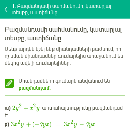
1.
Բազմանդամի սահմանումը, կատարյալ
տեսքը, աստիճանը
Բազմանդամի սահմանումը, կատարյալ
տեսքը, աստիճանը
Մենք արդեն նշել ենք միանդամների բաժնում, որ
ոչ նման միանդամներ գումարելիս առաջանում են
մեկից ավելի գումարելիներ:
Միանդամների գումարն անվանում են
բազմանդամ:
2
2
2
+
ա)
արտահայտությունը բազմանդամ
y
x
y
է:
2
2
3
+
(
−
)
=
3
−
բ)
7
7
x
y
yx
x
y
yx