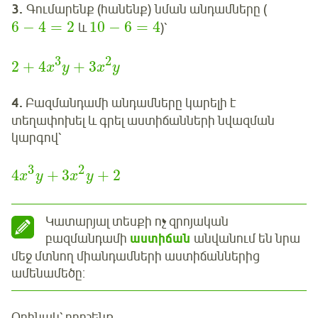
3.
Գումարենք (հանենք) նման անդամները (
6
−
4
=
2
10
−
6
=
4
և
)՝
3
2
2
+
4
+
3
x
y
x
y
4.
Բազմանդամի անդամները կարելի է
տեղափոխել և գրել աստիճանների նվազման
կարգով՝
3
2
4
+
3
+
2
x
y
x
y
Կատարյալ տեսքի ոչ զրոյական
բազմանդամի
աստիճան
անվանում են նրա
մեջ մտնող միանդամների աստիճաններից
ամենամեծը:
Օրինակ՝ որոշենք