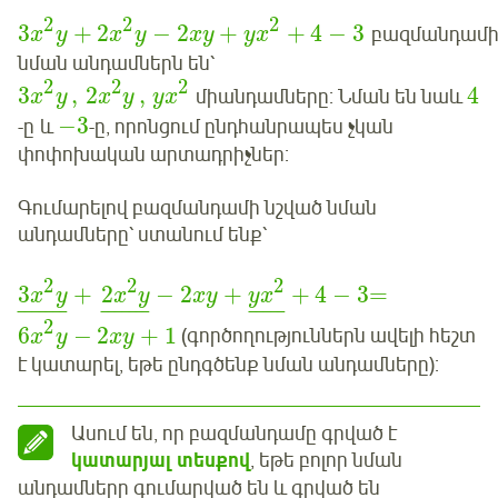
2
2
2
3
+
2
−
2
+
+
4
−
3
բազմանդամ
x
y
x
y
xy
y
x
նման անդամներն են՝
2
2
2
3
,
2
,
4
միանդամները: Նման են նաև
x
y
x
y
y
x
−
3
-ը և
-ը, որոնցում ընդհանրապես չկան
փոփոխական արտադրիչներ:
Գումարելով բազմանդամի նշված նման
անդամները՝ ստանում ենք՝
2
2
2
3
+
2
−
2
+
+
4
−
3
=
x
y
x
y
xy
y
x
¯
¯
¯
¯
¯
¯
¯
¯
¯
¯
¯
¯
¯
¯
¯
¯
¯
¯
¯
2
6
−
2
+
1
(գործողություններն ավելի հեշտ
x
y
xy
է կատարել, եթե ընդգծենք նման անդամները):
Ասում են, որ բազմանդամը գրված է
կատարյալ տեսքով
, եթե բոլոր նման
անդամները գումարված են և գրված են