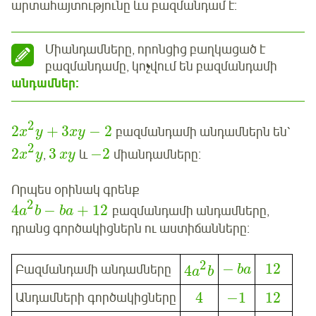
արտահայտությունը ևս բազմանդամ է:
Միանդամները, որոնցից բաղկացած է
բազմանդամը, կոչվում են բազմանդամի
անդամներ:
2
2
+
3
−
2
բազմանդամի անդամներն են՝
x
y
xy
2
2
3
−
2
,
և
միանդամները:
x
y
xy
Որպես օրինակ գրենք
2
4
−
+
12
բազմանդամի անդամները,
a
b
ba
դրանց գործակիցներն ու աստիճանները:
2
−
12
Բազմանդամի անդամները
4
ba
a
b
4
−
1
12
Անդամների գործակիցները