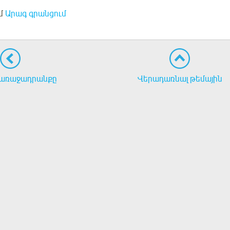
մ
Արագ գրանցում
առաջադրանքը
Վերադառնալ թեմային