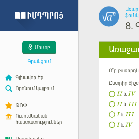
Առար
ֆուն
8.
Առաջադ
Մուտք
Գրանցում
Ո՞ր քառորդն
Գլխավոր Էջ
Ընտրիր ճիշ
Որոնում կայքում
և
I
I
I
V
և
I
I
I
I
I
ԹՈՓ
և
I
I
I
I
Ուսումնական
հաստատություններ
և
I
I
V