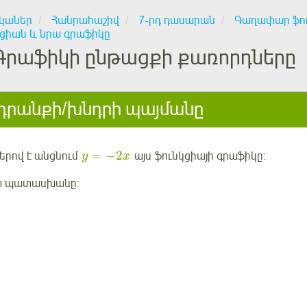
կաներ
Հանրահաշիվ
7-րդ դասարան
Գաղափար ֆու
կցիան և նրա գրաֆիկը
Գրաֆիկի ընթացքի քառորդները
րանքի/խնդրի պայմանը
=
−
2
երով
է անցնում
այս
ֆունկցիայի գրաֆիկը:
y
x
տ պատասխանը: