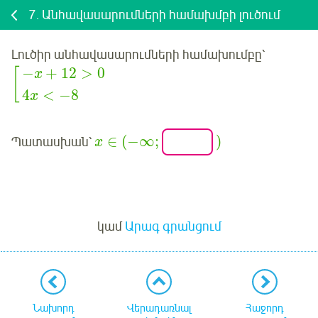
7.
Անհավասարումների համախմբի լուծում
Լուծիր անհավասարումների համախումբը՝
−
+
12
>
0
[
x
4
<
−
8
x
∈
(
−
∞
;
)
Պատասխան՝
x
Մուտք
կամ
Արագ գրանցում
Նախորդ
Վերադառնալ
Հաջորդ