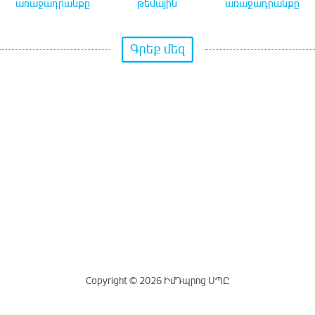
առաջադրանքը
թեմային
առաջադրանքը
Գրեք մեզ
Copyright © 2026 ԻմԴպրոց ՍՊԸ