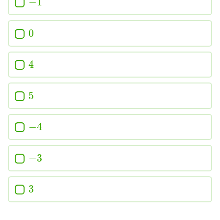
−
1
0
4
5
−
4
−
3
3