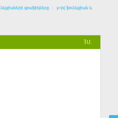
ւնկցիաների գրաֆիկները
y=|x| ֆունկցիան և
1
Մ.