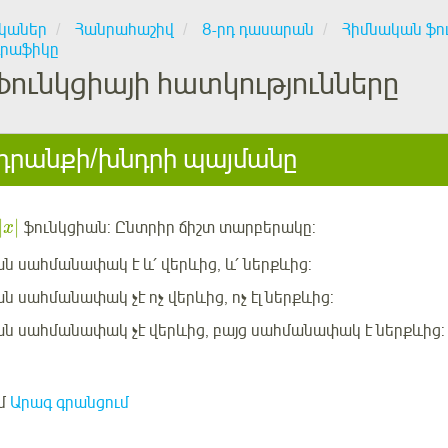
կաներ
Հանրահաշիվ
8-րդ դասարան
Հիմնական ֆո
գրաֆիկը
Ֆունկցիայի հատկությունները
րանքի/խնդրի պայմանը
|
|
ֆունկցիան: Ընտրիր
ճիշտ տարբերակը:
x
ն սահմանափակ է և՛ վերևից, և՛ ներքևից:
ն սահմանափակ չէ ոչ վերևից, ոչ էլ ներքևից:
ն սահմանափակ չէ վերևից, բայց սահմանափակ է ներքևից:
մ
Արագ գրանցում