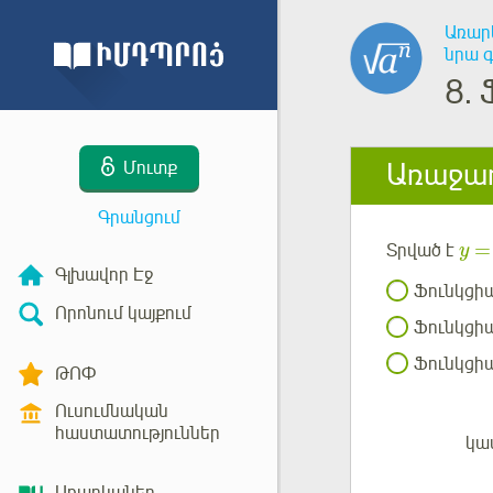
Առար
նրա 
8.
Առաջադ
Մուտք
Գրանցում
=
Տրված է
y
Գլխավոր Էջ
Ֆունկցիա
Որոնում կայքում
Ֆունկցիա
Ֆունկցիա
ԹՈՓ
Ուսումնական
հաստատություններ
կա
Մուտք