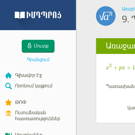
Առար
9.
Առաջադ
Մուտք
Գրանցում
2
+
+
x
px
Գլխավոր Էջ
Որոնում կայքում
Պատասխան
ԹՈՓ
կա
Մուտք
Ուսումնական
հաստատություններ