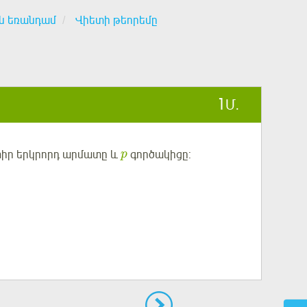
ն եռանդամ
Վիետի թեորեմը
1
Մ.
Գտիր երկրորդ արմատը և
գործակիցը:
p