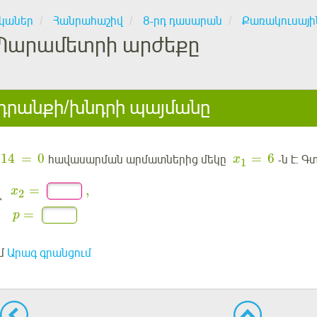
կաներ
Հանրահաշիվ
8-րդ դասարան
Քառակուսայի
Պարամետրի արժեքը
րանքի/խնդրի պայմանը
114
=
0
=
6
հավասարման արմատներից մեկը
-ն է: 
x
1
=
,
x
2
՝
=
p
մ
Արագ գրանցում