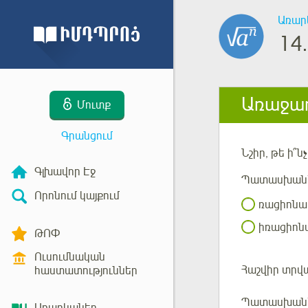
Առար
14.
Առաջադ
Մուտք
Գրանցում
Նշիր
, թե ի՞
Գլխավոր Էջ
Պատասխան
Որոնում կայքում
ռացիոնալ
իռացիոնա
ԹՈՓ
Ուսումնական
Հաշվիր տրվ
հաստատություններ
Պատասխան