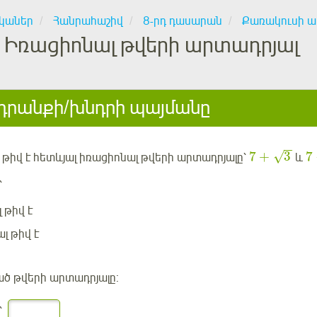
կաներ
Հանրահաշիվ
8-րդ դասարան
Քառակուսի 
Իռացիոնալ թվերի արտադրյալ
րանքի/խնդրի պայմանը
−
−
7
+
3
7
√
նչ թիվ է հետևյալ իռացիոնալ թվերի արտադրյալը՝
և
՝
 թիվ է
լ թիվ է
ած թվերի արտադրյալը:
՝