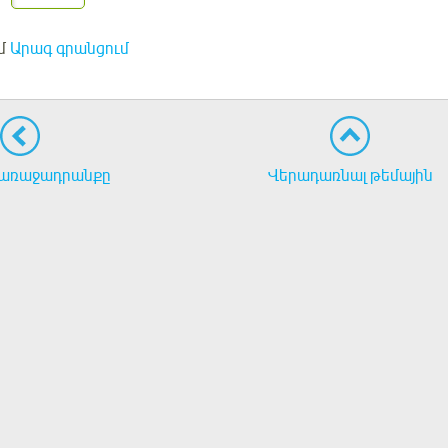
մ
Արագ գրանցում
առաջադրանքը
Վերադառնալ թեմային