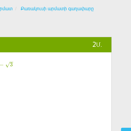
արմատ
Քառակուսի արմատի գաղափարը
2
Մ.
−
−
−
3
√