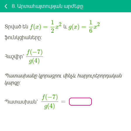
8.
Արտահայտության արժեքը
1
1
2
2
(
)
=
(
)
=
Տրված են
և
f
x
x
g
x
x
2
6
ֆունկցիաները:
(
−7
)
f
Հաշվիր՝
(
4
)
g
Պատասխանը կլորացրու մինչև հարյուրերորդական
կարգը:
(
−7
)
f
=
Պատասխան՝
(
4
)
g
Մուտք