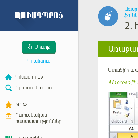
Առար
ֆուն
2.
Առաջադ
Մուտք
Գրանցում
Մտածի'ր և 
Գլխավոր Էջ
M
i
c
r
o
s
o
f
t
Որոնում կայքում
ԹՈՓ
Ուսումնական
հաստատություններ