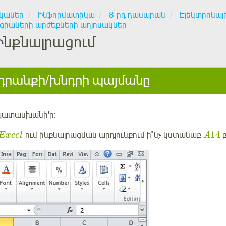
կաներ
Ինֆորմատիկա
8-րդ դասարան
Էլեկտրոնայ
կցիաների արժեքների աղյոսակներ
Ինքնալրացում
րանքի/խնդրի պայմանը
պատասխանի'ր:
14
-ում ինքնալրացման արդյունքում ի՞նչ կստանաք
բ
E
x
c
e
l
A