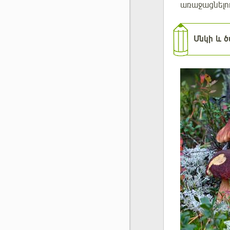
առաջացնելո
Սնկի
և
ծ