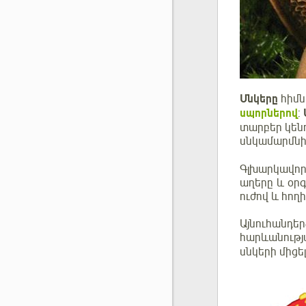
Սնկերը
հիմն
սպորներով
:
տարբեր կենդ
սնկամարմնի 
Գլխարկավոր 
աղերը և օրգ
ուժով և հող
Այնուհանդեր
հարևանությ
սնկերի միցե