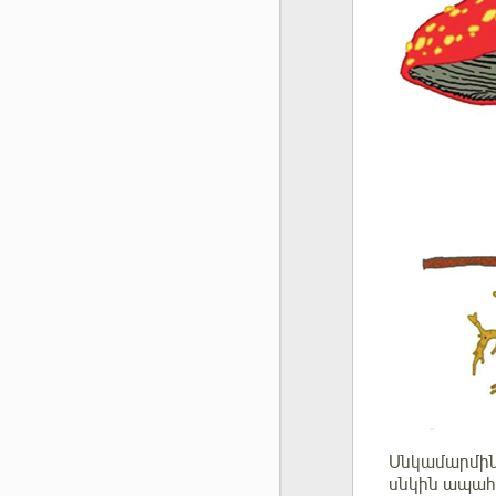
Սնկամարմինը
սնկին ապահո