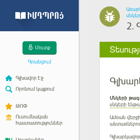
Առար
սնկե
2.
Տեսությ
Մուտք
Գրանցում
Գլխավոր Էջ
Գլխար
Որոնում կայքում
Սնկերի թագ
սնկերի ենթ
ԹՈՓ
Ուսումնական
Ամռան վերջի
հաստատություններ
անտառներում
Գլխարկավոր 