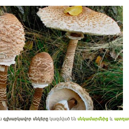
ոն
գլխարկավոր սնկերը
կազմված են
սնկամարմնից
և
պտղա