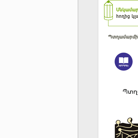
Սնկամա
հողից կլ
Պտղամարմի