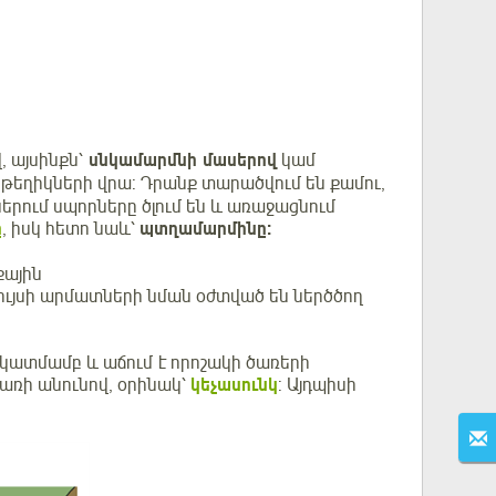
 այսինքն՝
սնկամարմնի մասերով
կամ
թեղիկների վրա: Դրանք տարածվում են քամու,
րում սպորները ծլում են և առաջացնում
ը
, իսկ հետո նաև՝
պտղամարմինը:
քային
ույսի արմատների նման օժտված են ներծծող
նկատմամբ և աճում է որոշակի ծառերի
ռի անունով, օրինակ՝
կեչասունկ
: Այդպիսի