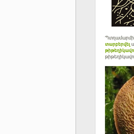
Պտղամարմի
տարբերվել
ա
թիթեղիկավո
թիթեղիկավո