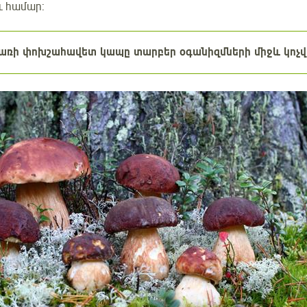
ւ համար:
առի
փոխշահավետ կապը տարբեր օգանիզմների միջև կոչվո