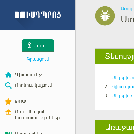
Առար
Ստ
Մուտք
Տեսությ
Գրանցում
Գլխավոր Էջ
1.
Սնկերի թ
Որոնում կայքում
2.
Գլխարկավ
3.
Սնկերի բա
ԹՈՓ
Ուսումնական
հաստատություններ
Առաջա