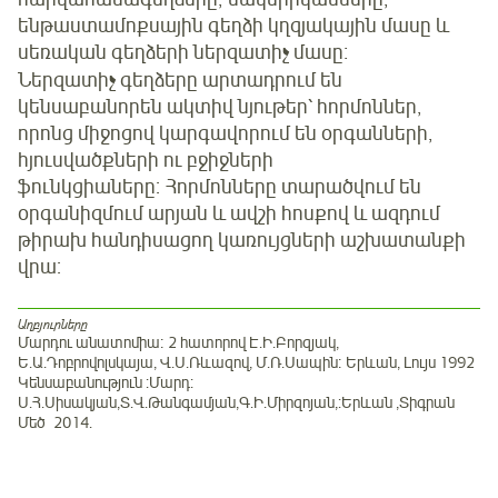
ենթաստամոքսային գեղձի կղզյակային մասը և
սեռական գեղձերի ներզատիչ մասը։
Ներզատիչ գեղձերը արտադրում են
կենսաբանորեն ակտիվ նյութեր՝ հորմոններ,
որոնց միջոցով կարգավորում են օրգանների,
հյուսվածքների ու բջիջների
ֆունկցիաները: Հորմոնները տարածվում են
օրգանիզմում արյան և ավշի հոսքով և ազդում
թիրախ հանդիսացող կառույցների աշխատանքի
վրա:
Աղբյուրները
Մարդու անատոմիա։ 2 հատորով Է.Ի.Բորզյակ,
Ե.Ա.Դոբրովոլսկայա, Վ.Ս.Ռևազով, Մ.Ռ.Սապին։ Երևան, Լույս 1992
Կենսաբանություն :Մարդ:
Ս.Հ.Սիսակյան,Տ.Վ.Թանգամյան,Գ.Ի.Միրզոյան,:Երևան ,Տիգրան
Մեծ 2014.