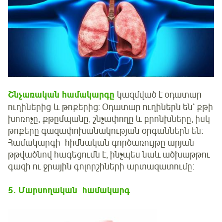
Շնչառական
համակարգը
կազմված է օդատար
ուղիներից և թոքերից: Օդատար ուղիներն են` քթի
խոռոչը, քթըմպանը, շնչափողը և բրոնխները, իսկ
թոքերը գազափոխանակության օրգաններն են։
Համակարգի հիմնական գործառույթը արյան
թթվածնով հագեցումն է, ինչպես նաև ածխաթթու
գազի ու ջրային գոլորշիների արտազատումը։
5. Մարսողական
համակարգ