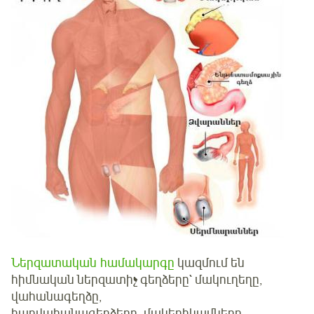
Ներզատական համակարգը
կազմում են
հիմնական ներզատիչ գեղձերը` մակուղեղը,
վահանագեղձը,
հարվահանագեղձերը, մակերիկամները,