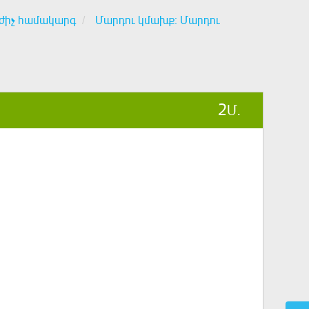
ժիչ համակարգ
Մարդու կմախք։ Մարդու
2
Մ.