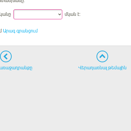
ատասխանը:
կանը
մկան է:
մ
Արագ գրանցում
առաջադրանքը
Վերադառնալ թեմային