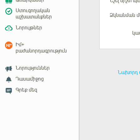
Առարկաներ
Նշել
ճիշտ պ
Ստուգողական
Ձկնանման մ
աշխատանքներ
Նորույթներ
կա
Մուտք
Իմ+
բաժանորդագրություն
Նորություններ
Նախորդ 
Դասամիջոց
Գրեք մեզ