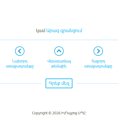
Մուտք
կամ
Արագ գրանցում
Նախորդ
Վերադառնալ
Հաջորդ
առաջադրանքը
թեմային
առաջադրանքը
Գրեք մեզ
Copyright © 2026 ԻմԴպրոց ՍՊԸ