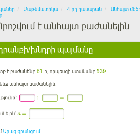
կաներ
Մաթեմատիկա
4-րդ դասարան
Անհայտ մեծո
ը
Որոշվում է անհայտ բաժանելին
րանքի/խնդրի պայմանը
61
539
ետք է բաժանենք
-ի, որպեսզի ստանանք
ենք անհայտ բաժանելին:
:
=
թյունը՝
=
անելին՝
a
մ
Արագ գրանցում