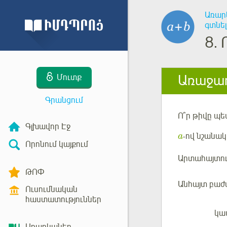
Առար
գտնել
8.
Առաջադ
Մուտք
Գրանցում
Ո՞ր թիվը պ
Գլխավոր Էջ
-ով նշանակ
a
Որոնում կայքում
Արտահայտու
ԹՈՓ
Անհայտ բաժ
Ուսումնական
հաստատություններ
կա
Մուտք