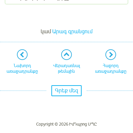
Մուտք
կամ
Արագ գրանցում
Նախորդ
Վերադառնալ
Հաջորդ
առաջադրանքը
թեմային
առաջադրանքը
Գրեք մեզ
Copyright © 2026 ԻմԴպրոց ՍՊԸ