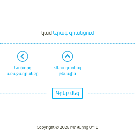
Մուտք
կամ
Արագ գրանցում
Նախորդ
Վերադառնալ
առաջադրանքը
թեմային
Գրեք մեզ
Copyright © 2026 ԻմԴպրոց ՍՊԸ