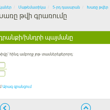
կաներ
Մաթեմատիկա
5-րդ դասարան
Խառը թվեր
Խառը թվի գրառումը
րանքի/խնդրի պայմանը
թիվը՝
հինգ
ամբողջ
յոթ
տասներեքերորդ
:
մ
Արագ գրանցում