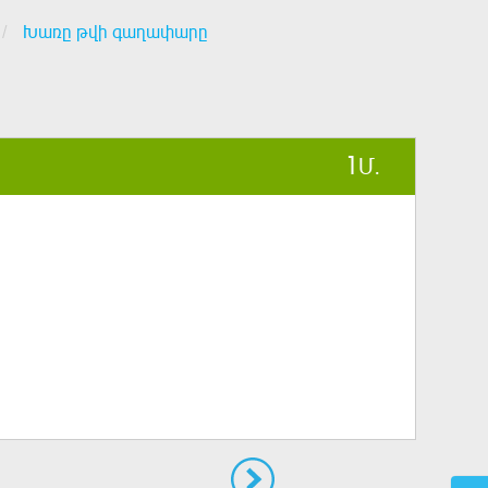
Խառը թվի գաղափարը
1
Մ.