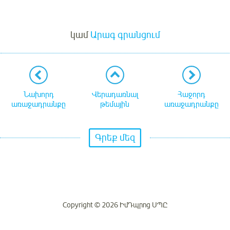
Մուտք
կամ
Արագ գրանցում
Նախորդ
Վերադառնալ
Հաջորդ
առաջադրանքը
թեմային
առաջադրանքը
Գրեք մեզ
Copyright © 2026 ԻմԴպրոց ՍՊԸ