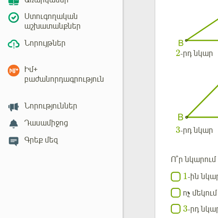
Առարկաներ
Ստուգողական
աշխատանքներ
Նորույթներ
2
-րդ նկար
Իմ+
բաժանորդագրություն
Նորություններ
Դասամիջոց
3
-րդ նկար
Գրեք մեզ
Ո՞ր նկարում
1
-ին նկա
ոչ մեկում
3
-րդ նկա