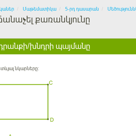
կաներ
Մաթեմատիկա
5-րդ դասարան
Մեծությունն
Ճանաչել քառանկյունը
րանքի/խնդրի պայմանը
ետևյալ նկարները: