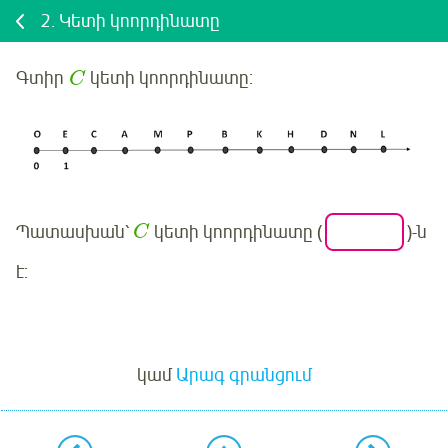
2.
Կետի կոորդինատը
Գտիր
կետի կոորդինատը:
C
Պատասխան՝
կետի կոորդինատը (
)-ն
C
է:
Մուտք
կամ
Արագ գրանցում