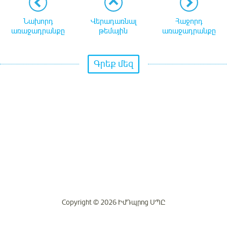
Նախորդ
Վերադառնալ
Հաջորդ
առաջադրանքը
թեմային
առաջադրանքը
Գրեք մեզ
Copyright © 2026 ԻմԴպրոց ՍՊԸ