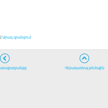
մ
Արագ գրանցում
առաջադրանքը
Վերադառնալ թեմային