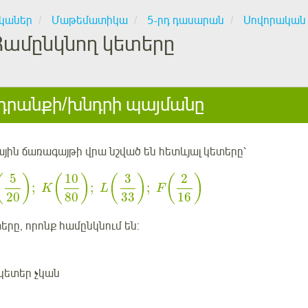
կաներ
Մաթեմատիկա
5-րդ դասարան
Սովորական
Համընկնող կետերը
րանքի/խնդրի պայմանը
ին ճառագայթի վրա նշված են հետևյալ կետերը՝
5
10
3
2
(
)
(
)
(
)
(
)
;
;
;
K
L
F
20
80
33
16
տերը, որոնք համընկնում են:
կետեր չկան