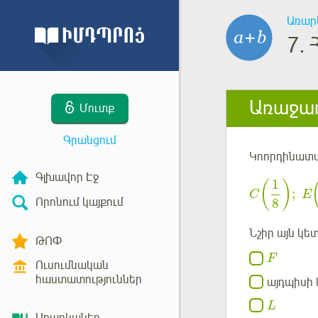
Առար
7.
Առաջադ
Մուտք
Գրանցում
Կոորդինատայ
Գլխավոր Էջ
1
(
)
;
C
E
Որոնում կայքում
8
Նշիր այն կե
ԹՈՓ
F
Ուսումնական
հաստատություններ
այդպիսի 
L