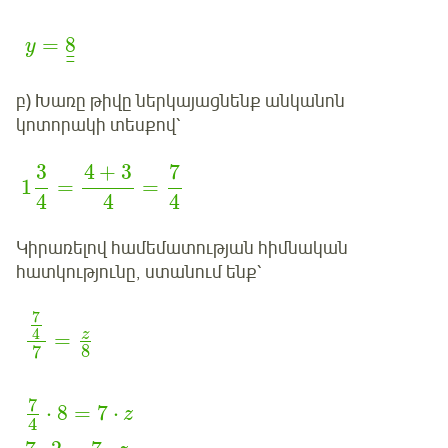
=
8
y
¯
¯
բ) Խառը թիվը ներկայացնենք անկանոն
կոտորակի տեսքով՝
3
4
+
3
7
1
=
=
4
4
4
Կիրառելով համեմատության հիմնական
հատկությունը, ստանում ենք՝
7
4
z
=
8
7
7
⋅
8
=
7
⋅
z
4