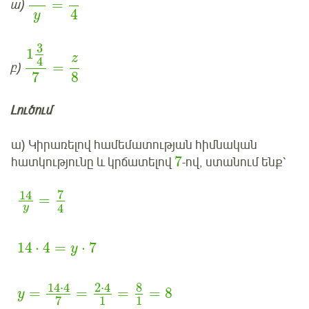
=
ա)
4
y
3
1
z
4
=
բ)
7
8
Լուծում
ա) Կիրառելով համեմատության հիմնական
7
հատկությունը և կրճատելով
-ով, ստանում ենք՝
7
14
=
4
y
14
⋅
4
=
⋅
7
y
8
14
⋅
4
2
⋅
4
=
=
=
=
8
y
1
1
7