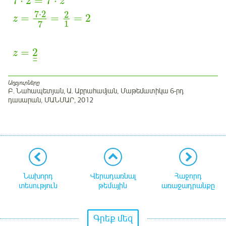
7
⋅
2
=
7
⋅
z
7
⋅
2
2
=
=
=
2
z
1
7
=
2
z
¯
¯
Աղբյուրները
Բ. Նահապետյան, Ա. Աբրահամյան, Մաթեմատիկա 6-րդ
դասարան, ՄԱՆՄԱՐ, 2012
Նախորդ
Վերադառնալ
Հաջորդ
տեսություն
թեմային
առաջադրանքը
Գրեք մեզ