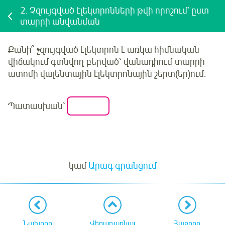
2.
Չզույգված էլեկտրոնների թվի որոշում՝ ըստ
տարրի անվանման
Քանի՞ չզույգված էլեկտրոն է առկա հիմնական
վիճակում գտնվող
բերված՝
վանադիում
տարրի
ատոմի վալենտային էլեկտրոնային շերտ(եր)ում:
Պատասխան՝
Մուտք
կամ
Արագ գրանցում
Նախորդ
Վերադառնալ
Հաջորդ