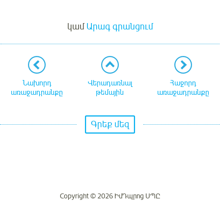
Մուտք
կամ
Արագ գրանցում
Նախորդ
Վերադառնալ
Հաջորդ
առաջադրանքը
թեմային
առաջադրանքը
Գրեք մեզ
Copyright © 2026 ԻմԴպրոց ՍՊԸ