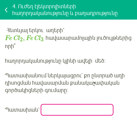
4.
Ուժեղ էլեկտրոլիտների
հաղորդականությունը և բաղադրությունը
Հետևյալ երկու աղերի՝
,
հավասարամոլային լուծույթներից
Fe
Cl
Fe
Cl
3
2
որի՞
հաղորդականությունը կլինի ավելի
մեծ
:
Պատասխանում ներկայացրու՛ քո ընտրած աղի
դիսոցման հավասարման քանակաչափական
գործակիցների գումարը:
Պատասխան՝