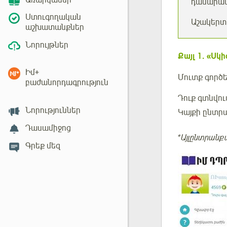
Առարկաներ
դասարան
Ստուգողական
Աշակերտ
աշխատանքներ
Նորույթներ
Քայլ
1. «Սկի
Իմ+
Մուտք գործ
բաժանորդագրություն
Դուք գտնվու
Նորություններ
Կայքի ընտր
Դասամիջոց
*Այլընտրանք
Գրեք մեզ