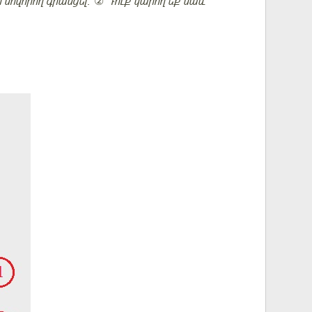
 սովորող գրանցել։
②
Դուք կարող եք
նաև