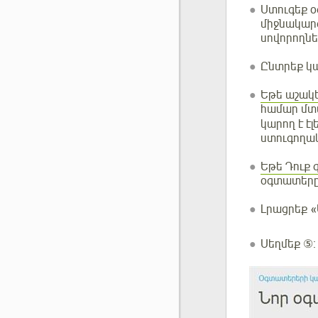
Ստուգեք օ
միջնակար
սովորողնե
Ընտրեք կ
Եթե աշակե
համար մ
կարող է է
ստուգողակ
Եթե Դուք 
օգտատերը 
Լրացրեք «
Սեղմեք ⑤