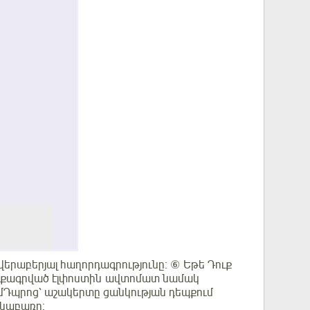
րաբերյալ հաղորդագրությունը։ ⑥ Եթե Դուք
ուտքագրված էլփոստին ավտոմատ նամակ
ԻմԴպրոց՝ աշակերտը ցանկության դեպքում
ղտնաբառը։