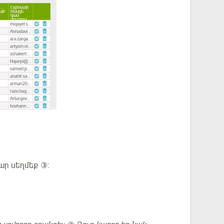
ար սեղմեք ③։