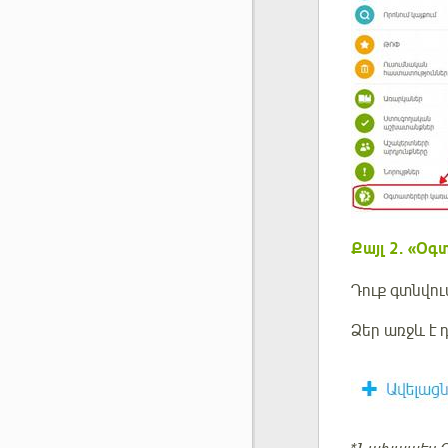
Քայլ
2. «Օգ
Դուք գտնվո
Ձեր առջև է 