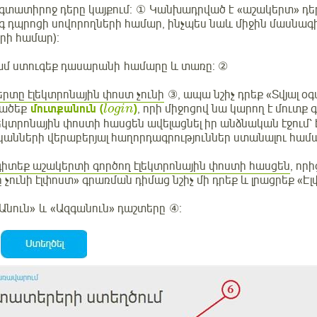
գտատիրոջ դերը կայքում։ ① Կանխադրված է «աշակերտ» դերը
գ դպրոցի սովորողների համար, ինչպես նաև միջին մասնա
րի համար)։
ամ ստուգեք դասարանի համարը և տառը։ ②
րտը էլեկտրոնային փոստ չունի
③, ապա նշիչ դրեք «Տվյալ օ
տածեք
մուտքանուն (
)
, որի միջոցով նա կարող է մուտք
l
o
g
i
n
լեկտրոնային փոստի հասցեն ավելացնել իր անձնական էջում՝
անների վերաբերյալ հաղորդագրություններ ստանալու համ
գիտեք աշակերտի գործող էլեկտրոնային փոստի հասցեն
, որ
չունի էլփոստ» գրառման դիմաց նշիչ մի դրեք և լրացրեք «Է
Անուն» և «Ազգանուն» դաշտերը ④։
։