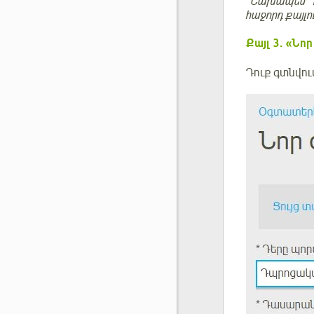
*Նախապես Դո
հաջորդ քայլ
Քայլ
3. «Նոր
Դուք գտնվու