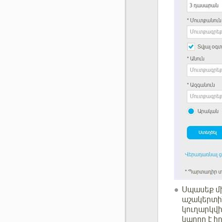
Սպասեք մի
աշակերտին
կուղարկվի
կարող է 