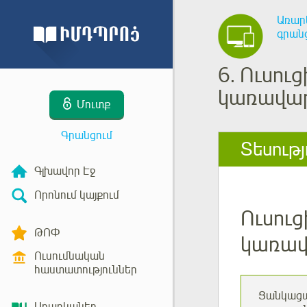
Առար
գրան
6.
Ուսու
կառավար
Մուտք
Գրանցում
Տեսությ
Գլխավոր Էջ
Որոնում կայքում
Ուսու
ԹՈՓ
կառավ
Ուսումնական
հաստատություններ
Ցանկացած