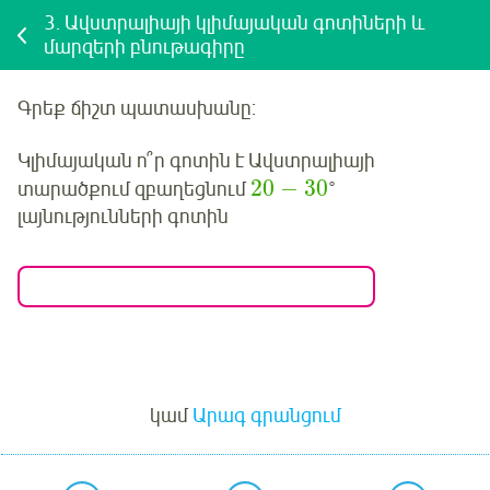
3.
Ավստրալիայի կլիմայական գոտիների և
մարզերի բնութագիրը
Գրեք
ճիշտ պատասխանը:
Կլիմայական ո՞ր գոտին է Ավստրալիայի
20
−
30
տարածքում զբաղեցնում
°
լայնությունների գոտին
Մուտք
կամ
Արագ գրանցում