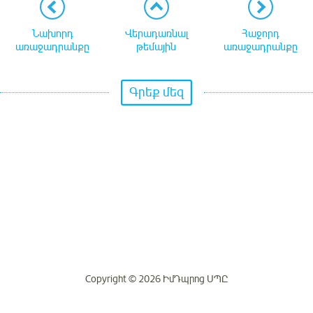
Նախորդ
Վերադառնալ
Հաջորդ
առաջադրանքը
թեմային
առաջադրանքը
Գրեք մեզ
Copyright © 2026 ԻմԴպրոց ՍՊԸ