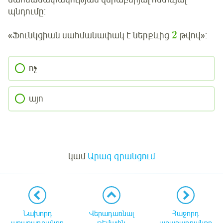
պնդումը:
2
«Ֆունկցիան սահմանափակ է
ներքևից
թվով»:
ոչ
այո
Մուտք
կամ
Արագ գրանցում
Նախորդ
Վերադառնալ
Հաջորդ