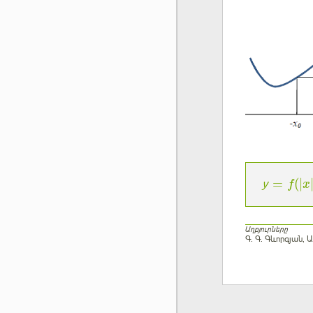
=
(
|
у
f
x
Աղբյուրները
Գ. Գ. Գևորգյան,