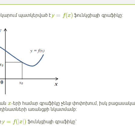
=
(
)
 նկարում պատկերված է
у
ֆունկցիայի գրաֆիկը:
f
x
կան
-երի համար գրաֆիկը չենք փոփոխում, իսկ բացասակ
x
դինատների առանցքի նկատմամբ:
=
(
|
|
)
ք
у
ֆունկցիայի գրաֆիկը՝
f
x