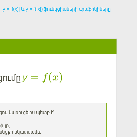
у = |f(x)| և у = f(|x|) ֆունկցիաների գրաֆիկիները
=
(
)
ցումը
у
f
x
ցով կառուցելիս պետք է՝
իկը,
անցքի նկատմամբ: