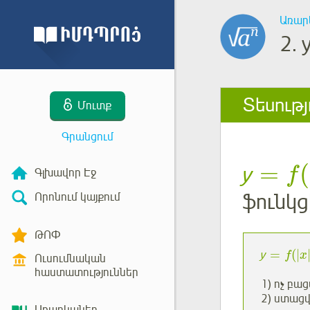
Առար
2.
Տեսությ
Մուտք
Գրանցում
=
(
у
f
Գլխավոր Էջ
ֆունկց
Որոնում կայքում
ԹՈՓ
=
(
|
у
f
x
Ուսումնական
հաստատություններ
1) ոչ բ
2) ստաց