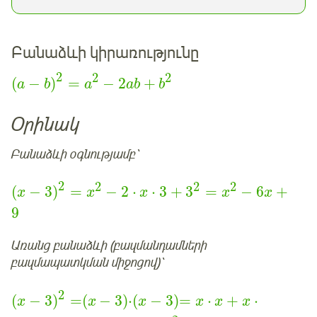
Բանաձևի կիրառությունը
2
2
2
(
−
)
=
−
2
+
a
b
a
ab
b
Օրինակ
Բանաձևի օգնությամբ՝
2
2
2
2
(
−
3
)
=
−
2
⋅
⋅
3
+
3
=
−
6
+
x
x
x
x
x
9
Առանց բանաձևի
(բազմանդամների
բազմապատկման միջոցով)՝
2
(
−
3
)
=
(
−
3
)
⋅
(
−
3
)
=
⋅
+
⋅
x
x
x
x
x
x