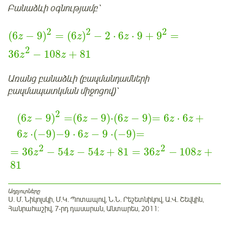
Բանաձևի օգնությամբ՝
2
2
2
(
6
−
9
)
=
(
6
)
−
2
⋅
6
⋅
9
+
9
=
z
z
z
2
36
−
108
+
81
z
z
Առանց բանաձևի
(բազմանդամների
բազմապատկման միջոցով)՝
2
(
6
−
9
)
=
(
6
−
9
)
⋅
(
6
−
9
)
=
6
⋅
6
+
z
z
z
z
z
6
⋅
(
−
9
)
−
9
⋅
6
−
9
⋅
(
−
9
)
=
z
z
2
2
=
36
−
54
−
54
+
81
=
36
−
108
+
z
z
z
z
z
81
Աղբյուրները
Ս. Մ. Նիկոլսկի, Մ.Կ. Պոտապով, Ն.Ն. Րեշետնիկով, Ա.Վ. Շեվկին,
Հանրահաշիվ, 7-րդ դասարան, Անտարես, 2011: