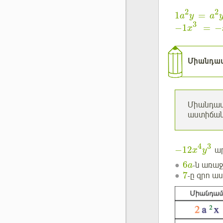
2
2
1
=
a
y
a
3
−
1
=
−
x
Միանդա
Միանդամի
աստիճան
4
3
−
12
ար
x
y
6
-ն առաջ
a
7
-ը զրո 