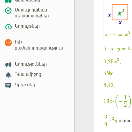
Առարկաներ
Ստուգողական
աշխատանքներ
Նորույթներ
2
⋅
=
x
x
x
Իմ+
բաժանորդագրություն
6
⋅
⋅
=
6
a
y
3
0,25
,
x
Նորություններ
,
abbc
Դասամիջոց
Գրեք մեզ
8,43
,
1
(
16
⋅
−
c
2
3
2
արտահ
x
y
8