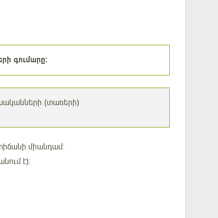
րի գումարը:
ոխականների (տառերի)
տիճանի միանդամ:
ում է):