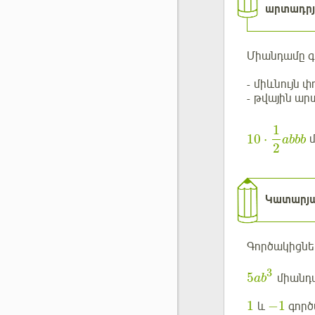
արտադրյ
Միանդամը գր
- միևնույն
- թվային ա
1
10
⋅
մ
abbb
2
Կատարյա
Գործակիցնե
3
5
միանդա
a
b
1
−
1
և
գործ