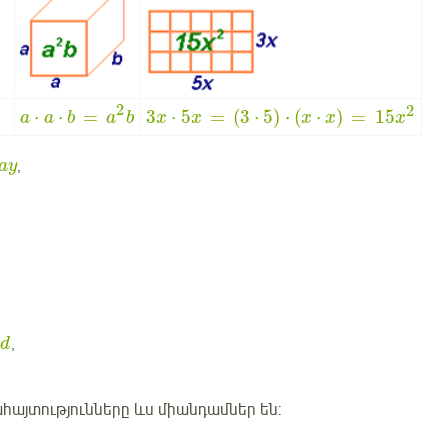
2
2
⋅
⋅
=
3
⋅
5
=
(
3
⋅
5
)
⋅
(
⋅
)
=
15
a
a
b
a
b
x
x
x
x
x
,
ay
)
,
d
այտությունները ևս միանդամներ են: