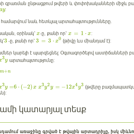
ի գրառման ընթացքում թվերի և փոփոխականների միջև բա
:
ay
 համարվում նաև հետևյալ արտահայտությունները.
=
1
⋅
խական, օրինակ՝
-ը, քանի որ՝
:
x
x
x
0
3
3
=
3
⋅
կ՝
-ը, քանի որ՝
(թիվը ևս միանդամ է):
x
ամներ կարելի է պարզեցնել: Օգտագործելով աստիճանների
3
արտահայտությունը:
x
y
+
m
n
3
3
2
4
3
=
6
⋅
(
−
2
)
=
−
12
(թվերը բազմապատկվու
x
y
x
x
y
y
x
y
ն):
ամի կատարյալ տեսք
նդամում առաջինը գրված է թվային արտադրիչը, իսկ միև