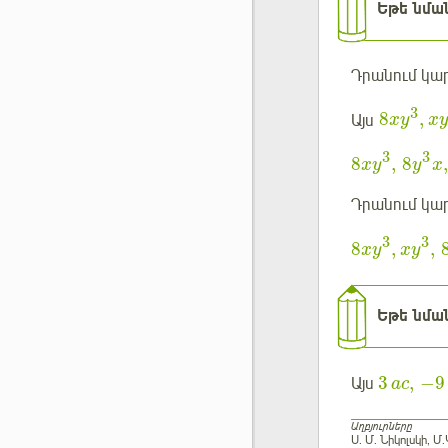
Եթե նմա
Դրանում կար
3
8
,
Այս
x
y
x
y
3
3
8
,
8
,
x
y
y
x
Դրանում կար
3
3
8
,
,
x
y
x
y
Եթե նմա
3
,
−
9
Այս
ac
Աղբյուրները
Ս. Մ. Նիկոլսկի, 