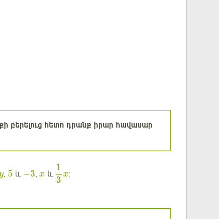
սքի բերելուց հետո դրանք իրար հավասար
1
5
−
3
,
և
,
և
:
y
x
x
3