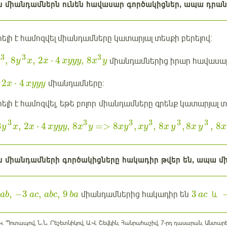
ն միանդամներն ունեն հավասար գործակիցներ, ապա դրա
ելի է համոզվել միանդամները կատարյալ տեսքի բերելով:
3
3
3
,
8
,
2
⋅
4
,
8
միանդամներից իրար հավասար
y
x
x
xyyy
x
y
2
⋅
4
միանդամները:
x
xyyy
ելի է համոզվել, եթե բոլոր միանդամները գրենք կատարյալ տ
3
3
3
3
3
3
8
,
2
⋅
4
,
8
=
>
8
,
,
8
,
8
,
8
y
x
x
xyyy
x
y
x
y
x
y
x
y
x
y
x
ն միանդամների գործակիցները հակադիր թվեր են, ապա մի
,
−
3
,
,
9
3
միանդամներից հակադիր են
և
ab
ac
abc
ba
ac
Մ.Կ. Պոտապով, Ն.Ն. Րեշետնիկով, Ա.Վ. Շեվկին, Հանրահաշիվ, 7-րդ դասարան, Անտարե