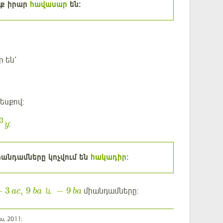
նք իրար
հավասար
են:
 են՝
եսքով:
3
:
y
անդամները կոչվում են
հակադիր:
−
3
,
9
−
9
և
միանդամները:
ac
ba
ba
ս, 2011: