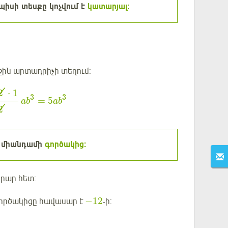
իսի տեսքը կոչվում է
կատարյալ:
աջին արտադրիչի տեղում:
2
⋅
1
3
3
=
5
a
b
a
b
2
է միանդամի
գործակից:
րար հետ:
−
12
ործակիցը հավասար է
-ի: