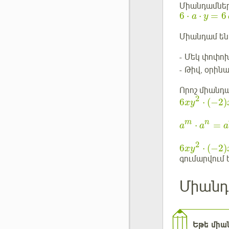
Միանդամներ
6
⋅
⋅
=
6
a
y
Միանդամ են
- Մեկ փոփո
- Թիվ, օրինա
Որոշ միանդ
2
6
⋅
(
−
2
)
x
y
m
n
⋅
=
a
a
a
2
6
⋅
(
−
2
)
x
y
գումարվում ե
Միանդ
Եթե միա