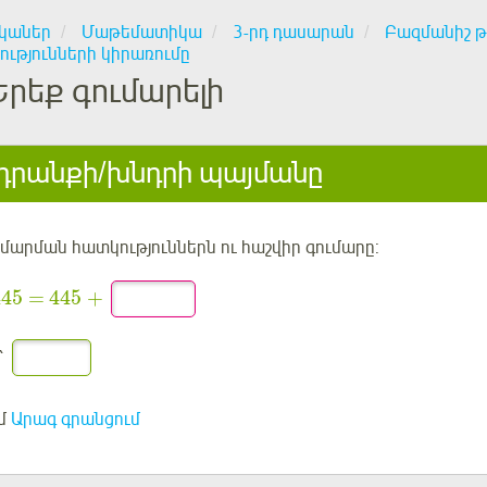
կաներ
Մաթեմատիկա
3-րդ դասարան
Բազմանիշ թ
ւթյունների կիրառումը
Երեք գումարելի
րանքի/խնդրի պայմանը
մարման հատկություններն ու հաշվիր գումարը:
445
445
=
+
՝
մ
Արագ գրանցում