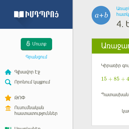
Առար
հատկո
4.
Առաջադ
Մուտք
Գրանցում
Կիրառիր գու
Գլխավոր Էջ
15
85
+
+
Որոնում կայքում
Պատասխան
ԹՈՓ
Ուսումնական
կա
Մուտք
հաստատություններ