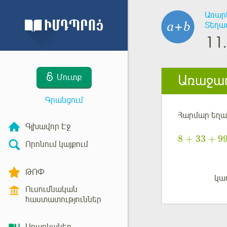
Առար
Տեղա
11.
Առաջադ
Մուտք
Գրանցում
Հարմար եղա
Գլխավոր Էջ
8
33
9
+
+
Որոնում կայքում
ԹՈՓ
կա
Մուտք
Ուսումնական
հաստատություններ