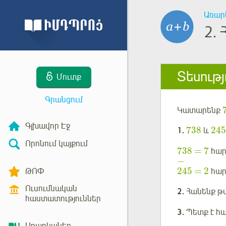
Առար
2.
Տեսությ
Մուտք
Գրանցում
Կատարենք
Գլխավոր Էջ
738
24
1.
և
Որոնում կայքում
738
=
7
հար
−
245
=
2
ԹՈՓ
հար
Ուսումնական
2.
Հանենք թվ
հաստատություններ
3.
Պետք է հա