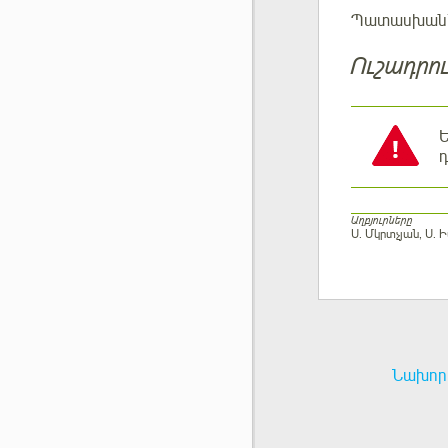
Պատասխան
Ուշադրու
Ե
դ
Աղբյուրները
Ս. Մկրտչյան, Ս.
Նախորդ