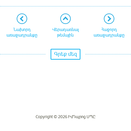
Նախորդ
Վերադառնալ
Հաջորդ
առաջադրանքը
թեմային
առաջադրանքը
Գրեք մեզ
Copyright © 2026 ԻմԴպրոց ՍՊԸ