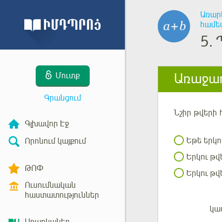
Առար
համե
5.
Առաջադ
Մուտք
Գրանցում
Նշիր
թվերի
Գլխավոր Էջ
Եթե երկո
Որոնում կայքում
Երկու թվ
ԹՈՓ
Երկու թվե
Ուսումնական
հաստատություններ
կա
Մուտք