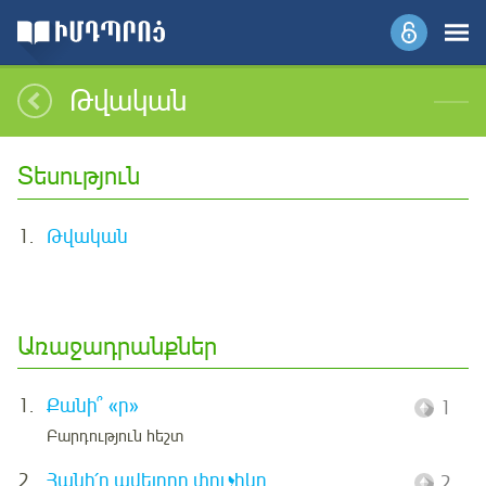
Թվական
Տեսություն
1.
Թվական
Առաջադրանքներ
1.
Քանի՞ «ր»
1
Բարդություն հեշտ
2.
Հանի՛ր ավելորդ փուչիկը
2