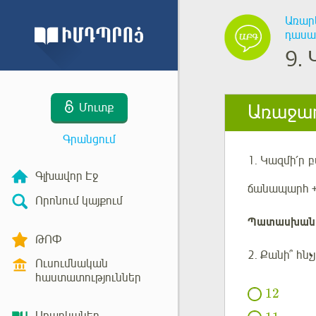
Առար
դասա
9.
Առաջադ
Մուտք
Գրանցում
1.
Կազմի՛ր
բ
Գլխավոր Էջ
ճանապարհ +
Որոնում կայքում
Պատասխան
ԹՈՓ
2. Քանի՞ հնչ
Ուսումնական
հաստատություններ
12