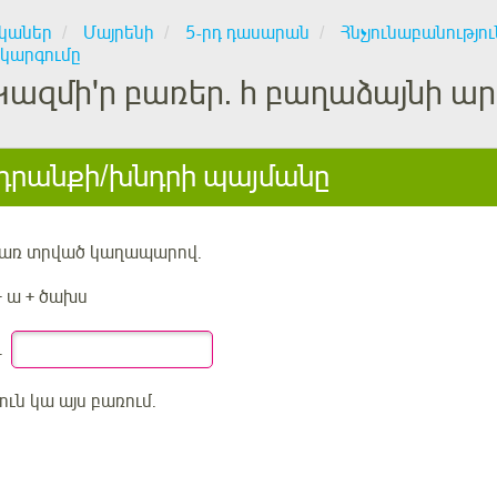
կաներ
Մայրենի
5-րդ դասարան
Հնչյունաբանությու
կարգումը
Կազմի'ր բառեր. հ բաղաձայնի ա
րանքի/խնդրի պայմանը
առ տրված կաղապարով.
 ա + ծախս
.
յուն կա այս բառում.