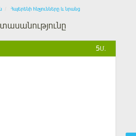
ն
Հայերենի հնչյունները և նրանց
րտասանությունը
5
Մ.