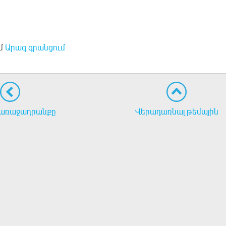
մ
Արագ գրանցում
առաջադրանքը
Վերադառնալ թեմային