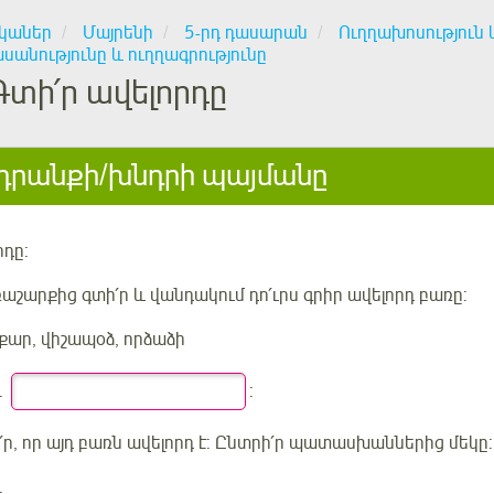
կաներ
Մայրենի
5-րդ դասարան
Ուղղախոսություն 
անությունը և ուղղագրությունը
Գտի՛ր ավելորդը
րանքի/խնդրի պայմանը
րդը
:
աշարքից գտի՛ր և վանդակում դո՛ւրս գրիր ավելորդ բառը
:
քար, վիշապօձ, որձաձի
.
:
՛ր, որ այդ բառն ավելորդ է: Ընտրի՛ր պատասխաններից մեկը:
.