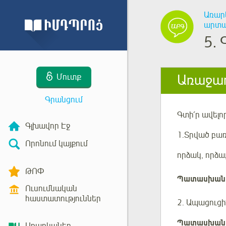
Առար
արտաս
5.
Առաջադ
Մուտք
Գրանցում
Գտի՛ր ավելո
Գլխավոր Էջ
1.
Տրված բառ
Որոնում կայքում
որձակ, որձա
ԹՈՓ
Պատասխան
Ուսումնական
հաստատություններ
2. Ապացուցի
Պատասխան