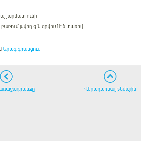
 այլ արմատ ունի
 բառում լսվող ց-ն գրվում է ձ տառով
մ
Արագ գրանցում
առաջադրանքը
Վերադառնալ թեմային