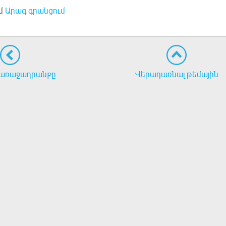
մ
Արագ գրանցում
առաջադրանքը
Վերադառնալ թեմային