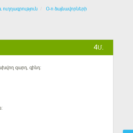
և ուղղագրություն
Օ-ո ձայնավորների
4
Մ.
ախվող զարդ, գինդ
:
ռ: