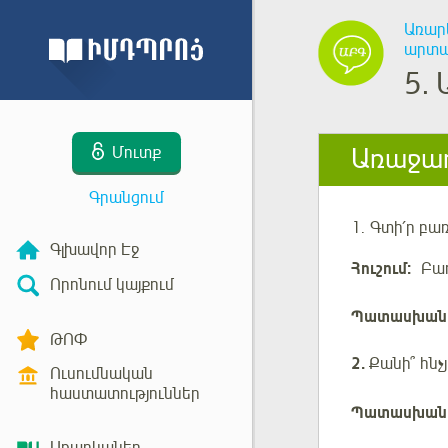
Առար
արտաս
5.
Առաջադ
Մուտք
Գրանցում
1.
Գտի՛ր բա
Գլխավոր Էջ
Հուշում:
Բառ
Որոնում կայքում
Պատասխան
ԹՈՓ
2.
Քանի՞ հնչյ
Ուսումնական
հաստատություններ
Պատասխան