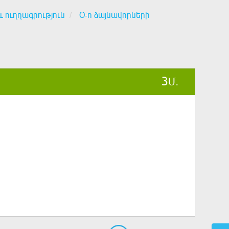
և ուղղագրություն
Օ-ո ձայնավորների
3
Մ.