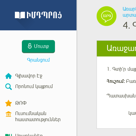
Առար
արտաս
4.
Առաջադ
Մուտք
Գրանցում
1.
Գտի՛ր
մա
Գլխավոր Էջ
Հուշում:
Բառը
Որոնում կայքում
Պատասխան
ԹՈՓ
կա
Ուսումնական
Մուտք
հաստատություններ