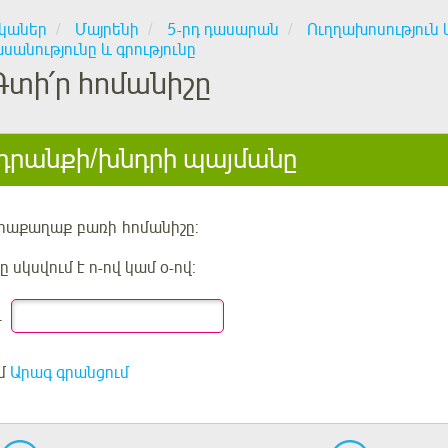
կաներ
Մայրենի
5-րդ դասարան
Ուղղախոսություն 
անությունը և գրությունը
Գտի՛ր հոմանիշը
րանքի/խնդրի պայմանը
յրաքաղաք
բառի
հոմանիշը:
 սկսվում է
ո-ով կամ օ-ով
:
.
մ
Արագ գրանցում